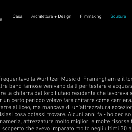
Casa
Architettura + Design
Filmmaking
Scultura
se
e
frequentavo la Wurlitzer Music di Framingham e il lo
 altre band famose venivano da lì per testare e acquist
e la chitarra dal loro liutaio residente che lavorava su
Per un certo periodo volevo fare chitarre come carriera
itarre al liceo, ma mancava di un'attrezzatura eccezio
asi cosa potessi trovare. Alcuni anni fa - ho deciso d
ameria, attrezzature molto migliori e molte risorse f
o scoperto che avevo imparato molto negli ultimi 30 