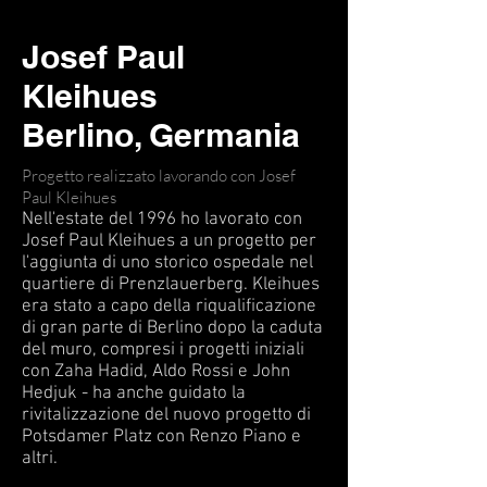
Josef Paul
Kleihues
Berlino, Germania
Progetto realizzato lavorando con Josef
Paul Kleihues
Nell'estate del 1996 ho lavorato con
Josef Paul Kleihues a un progetto per
l'aggiunta di uno storico ospedale nel
quartiere di Prenzlauerberg. Kleihues
era stato a capo della
riqualificazione
di gran parte di Berlino dopo la caduta
del muro, compresi i progetti iniziali
con Zaha Hadid, Aldo Rossi e John
Hedjuk - ha anche guidato la
rivitalizzazione del nuovo progetto di
Potsdamer Platz con Renzo Piano e
altri.